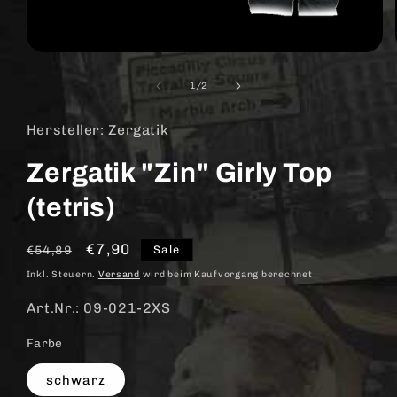
Medien
1
in
von
1
/
2
Modal
öffnen
Hersteller: Zergatik
Zergatik "Zin" Girly Top
(tetris)
Normaler
Verkaufspreis
€7,90
Sale
€54,89
Preis
Inkl. Steuern.
Versand
wird beim Kaufvorgang berechnet
Art.Nr.: 09-021-2XS
Farbe
schwarz