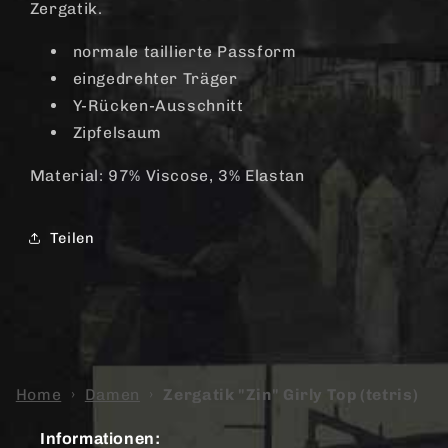
Zergatik.
normale taillierte Passform
eingedrehter Träger
Y-Rücken-Ausschnitt
Zipfelsaum
Material: 97% Viscose, 3% Elastan
Teilen
Home
›
Damen
›
Zergatik "Zin" Girly Top (tetris)
Informationen: