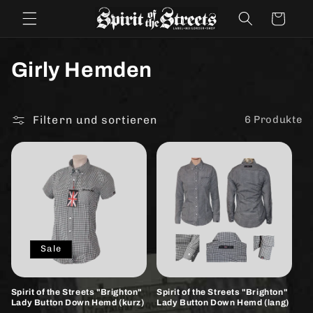
Direkt
zum
Warenkorb
Inhalt
K
Girly Hemden
a
t
Filtern und sortieren
6 Produkte
e
g
o
r
Sale
i
e
Spirit of the Streets "Brighton"
Spirit of the Streets "Brighton"
Lady Button Down Hemd (kurz)
Lady Button Down Hemd (lang)