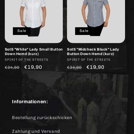
Sale
Sale
SotS "White" Lady Small Button
SotS "Midcheck Black" Lady
Down Hemd (kurz)
Button Down Hemd (kurz)
Anbieter:
SPIRIT OF THE STREETS
Anbieter:
SPIRIT OF THE STREETS
Normaler
Verkaufspreis
€19,90
Normaler
Verkaufspreis
€19,90
€34,90
€34,90
Preis
Preis
Informationen:
Bestellung zurückschicken
Zahlung und Versand