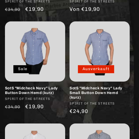
:
Anbieter:
SPIRIT OF THE STREETS
Anbieter:
SPIRIT OF THE STREETS
Normaler
Verkaufspreis
€19,90
Normaler
Von €19,90
€34,90
Preis
Preis
Sale
Ausverkauft
SotS "Midcheck Navy" Lady
SotS "Midcheck Navy" Lady
Button Down Hemd (kurz)
Small Button Down Hemd
(kurz)
Anbieter:
SPIRIT OF THE STREETS
Anbieter:
SPIRIT OF THE STREETS
Normaler
Verkaufspreis
€19,90
€34,90
Normaler
€24,90
Preis
Preis