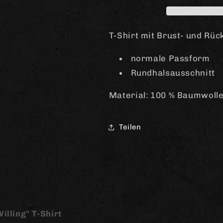
T-
T-
Shirt
Shirt
T-Shirt mit Brust- und Rüc
normale Passform
Rundhalsausschnitt
Material: 100 % Baumwoll
Teilen
illing" T-Shirt