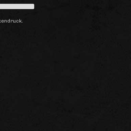
kendruck.
e