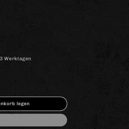
-3 Werktagen
enkorb legen
g&quot;