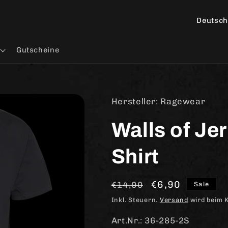
L
a
n
Gutscheine
d
/
R
Hersteller: Ragewear
e
Walls of Jer
g
i
Shirt
o
n
Normaler
Verkaufspreis
€6,90
€14,90
Sale
Preis
Inkl. Steuern.
Versand
wird beim 
Art.Nr.: 36-285-2S