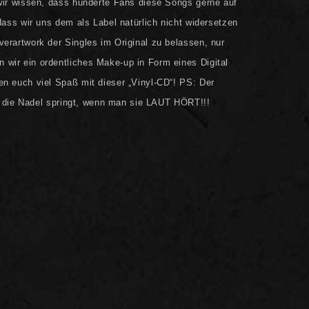
wir wissen, dass hunderte Fans diese Songs gerne auf
dass wir uns dem als Label natürlich nicht widersetzen
erartwork der Singles im Original zu belassen, nur
wir ein ordentliches Make-up in Form eines Digital
n euch viel Spaß mit dieser „Vinyl-CD“! PS: Der
ch die Nadel springt, wenn man sie LAUT HÖRT!!!