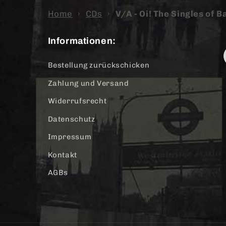
Home
›
CDs
›
V/A - Oi! The Singles of 
Informationen:
Bestellung zurückschicken
Zahlung und Versand
Widerrufsrecht
Datenschutz
Impressum
Kontakt
AGBs