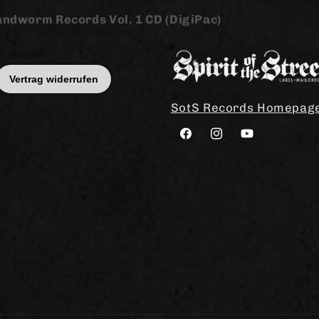
Bandworm Records Vol. 1 CD (DigiPac)
SotS Records Homepag
Facebook
Instagram
YouTube