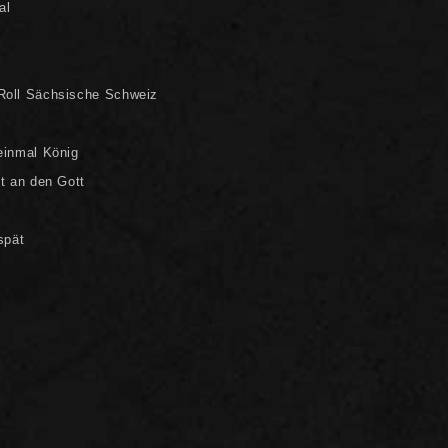
al
Roll Sächsische Schweiz
einmal König
t an den Gott
spät