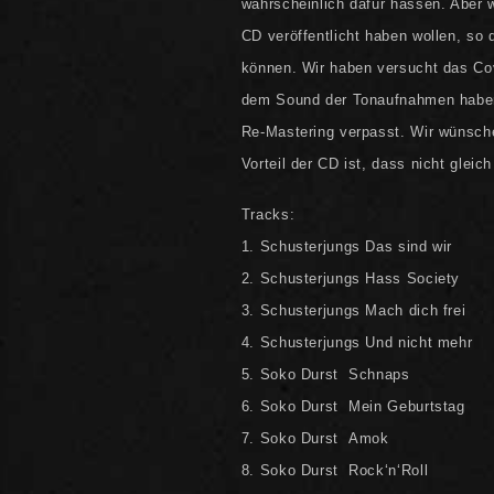
wahrscheinlich dafür hassen. Aber 
1
1
CD
CD
CD veröffentlicht haben wollen, so 
(DigiPac)
(DigiPac)
können. Wir haben versucht das Cov
dem Sound der Tonaufnahmen haben 
Re-Mastering verpasst. Wir wünsche
Vorteil der CD ist, dass nicht glei
Tracks:
1. Schusterjungs Das sind wir
2. Schusterjungs Hass Society
3. Schusterjungs Mach dich frei
4. Schusterjungs Und nicht mehr
5. Soko Durst Schnaps
6. Soko Durst Mein Geburtstag
7. Soko Durst Amok
8. Soko Durst Rock‘n‘Roll