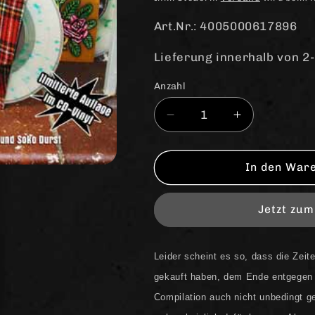
Art.Nr.: 4005000617896
Lieferung innerhalb von 2
Anzahl
Anzahl
Verringere
Erhöhe
die
die
Menge
Menge
für
für
In den War
V/A
V/A
-
-
Jetzt zu
Oi!
Oi!
The
The
Singles
Singles
Leider scheint es so, dass die Zeit
of
of
Bandworm
Bandworm
gekauft haben, dem Ende entgegen 
Records
Records
Compilation auch nicht unbedingt g
Vol.
Vol.