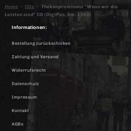
Home
›
CDs
›
Thekenprominenz "Wenn wir die
Letzten sind" CD (DigiPac, lim. 1000)
Informationen:
Bestellung zurückschicken
Zahlung und Versand
Widerrufsrecht
Datenschutz
Impressum
Kontakt
AGBs