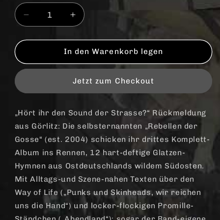
Verringere
Erhöhe
die
die
Menge
Menge
für
für
In den Warenkorb legen
Thekenprominenz
Thekenprominenz
&quot;Wenn
&quot;Wenn
Jetzt zum Checkout
wir
wir
die
die
Letzten
Letzten
„Hört ihr den Sound der Strasse?“ Rückmeldung
sind&quot;
sind&quot;
aus Görlitz: Die selbsternannten „Rebellen der
CD
CD
(DigiPac,
(DigiPac,
Gosse“ (est. 2004) schicken ihr drittes Komplett-
lim.
lim.
Album ins Rennen, 12 hart-deftige Glatzen-
1000)
1000)
Hymnen aus Ostdeutschlands wildem Südosten.
Mit Alltags-und Szene-nahen Texten über den
Way of Life („Punks und Skinheads, wir reichen
uns die Hand“) und locker-flockigen Promille-
Ständchen („Abendland“); sogar der Band-eigene