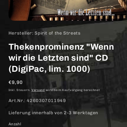
Medien
1
in
Hersteller: Spirit of the Streets
Modal
öffnen
Thekenprominenz "Wenn
wir die Letzten sind" CD
(DigiPac, lim. 1000)
Normaler
€9,90
Preis
Inkl. Steuern.
Versand
wird beim Kaufvorgang berechnet
Art.Nr.: 4260307011949
Lieferung innerhalb von 2-3 Werktagen
Anzahl
Anzahl