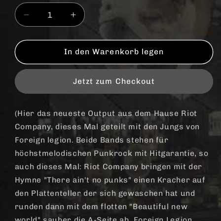
Verringere
Erhöhe
die
die
Menge
Menge
für
für
In den Warenkorb legen
split
split
Riot
Riot
Jetzt zum Checkout
Company
Company
/
/
Foreign
Foreign
(Hier das neueste Output aus dem Hause Riot
legion
legion
Company, dieses Mal geteilt mit den Jungs von
&quot;Salute
&quot;Salute
to
to
Foreign legion. Beide Bands stehen für
the
the
höchstmelodischen Punkrock mit Hitgarantie, so
Boys&quot;
Boys&quot;
auch dieses Mal: Riot Company bringen mit der
EP
EP
Hymne "There ain't no punks" einen Kracher auf
7&quot;
7&quot;
(lim.
(lim.
den Plattenteller der sich gewaschen hat und
300)
300)
runden dann mit dem flotten "Beautiful new
world" sauber die A-Seite ab. Foreign Legion