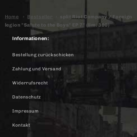
Home
›
Bestseller
›
split Riot Company / Foreign
legion "Salute to the Boys" EP 7" (lim. 300)
Informationen:
Bestellung zurückschicken
Zahlung und Versand
Widerrufsrecht
Datenschutz
Impressum
Kontakt