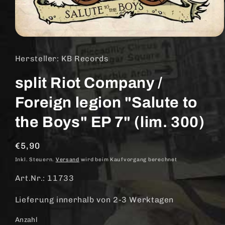
Medien
1
in
Hersteller: KB Records
Modal
öffnen
split Riot Company /
Foreign legion "Salute to
the Boys" EP 7" (lim. 300)
Normaler
€5,90
Preis
Inkl. Steuern.
Versand
wird beim Kaufvorgang berechnet
Art.Nr.: 11733
Lieferung innerhalb von 2-3 Werktagen
Anzahl
Anzahl