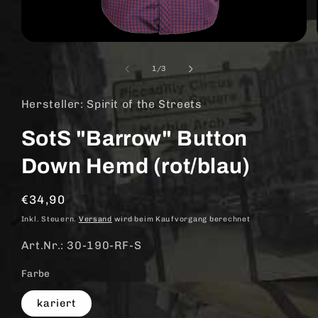
Medien
1
in
von
1
/
3
Modal
öffnen
Hersteller: Spirit of the Streets
SotS "Barrow" Button
Down Hemd (rot/blau)
Normaler
€34,90
Preis
Inkl. Steuern.
Versand
wird beim Kaufvorgang berechnet
Art.Nr.: 30-190-RF-S
Farbe
kariert