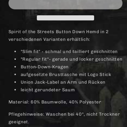
Button
Button
Down
Down
Hemd
Hemd
(rot/blau)
(rot/blau)
Spirit of the Streets Button Down Hemd in 2
verschiedenen Varianten erhältlich:
"Slim fit" - schmal und tailliert geschnitten
"Regular fit"- gerade und locker geschnitten
Button-Down-Kragen
aufgesetzte Brusttasche mit Logo Stick
Union Jack-Label an Arm und Rücken
leicht gerundeter Saum
Material: 60% Baumwolle, 40% Polyester
Pflegehinweise: Waschen bei 40°, nicht Trockner
geeignet.