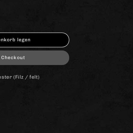
enkorb legen
m Checkout
er (Filz / felt)