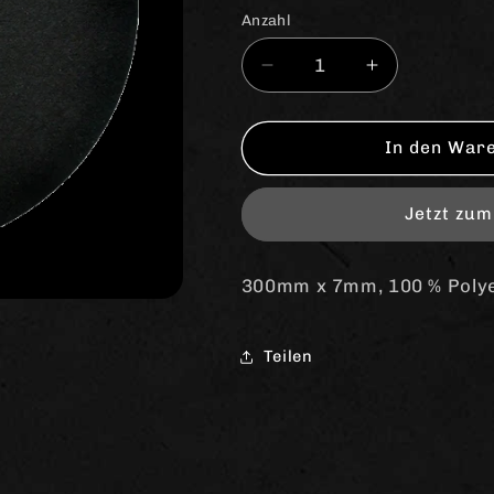
Anzahl
Anzahl
Verringere
Erhöhe
die
die
Menge
Menge
für
für
In den War
Slipmat
Slipmat
(black)
(black)
Jetzt zu
300mm x 7mm, 100 % Polyest
Teilen