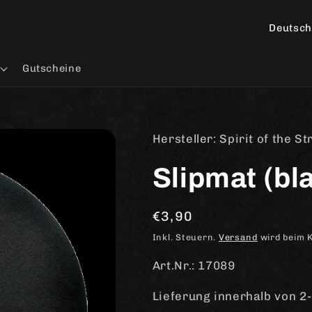
L
a
n
Gutscheine
d
/
R
Hersteller: Spirit of the S
e
Slipmat (bl
g
i
Normaler
€3,90
o
Preis
n
Inkl. Steuern.
Versand
wird beim 
Art.Nr.: 17089
Lieferung innerhalb von 2