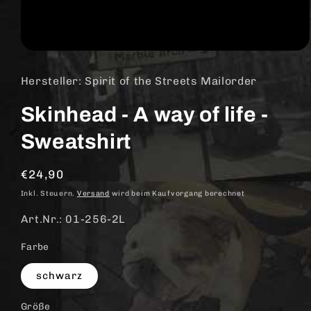
Medien
1
in
Hersteller: Spirit of the Streets Mailorder
Modal
öffnen
Skinhead - A way of life -
Sweatshirt
Normaler
€24,90
Preis
Inkl. Steuern.
Versand
wird beim Kaufvorgang berechnet
Art.Nr.: 01-256-2L
Farbe
schwarz
Größe