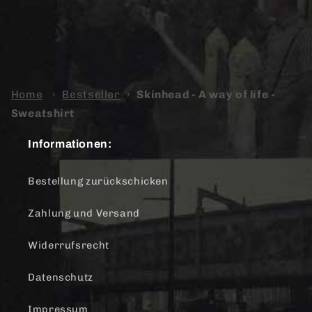
Home
›
Bestseller
›
Skinhead - A way of life -
Sweatshirt
Informationen:
Bestellung zurückschicken
Zahlung und Versand
Widerrufsrecht
Datenschutz
Impressum