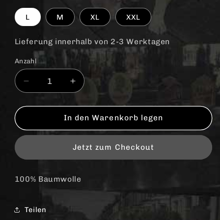
L
M
XL
XXL
Lieferung innerhalb von 2-3 Werktagen
Anzahl
Anzahl
Verringere
Erhöhe
die
die
Menge
Menge
für
für
In den Warenkorb legen
Skinhead
Skinhead
-
-
Jetzt zum Checkout
A
A
way
way
of
of
100% Baumwolle
life
life
-
-
Sweatshirt
Sweatshirt
Teilen