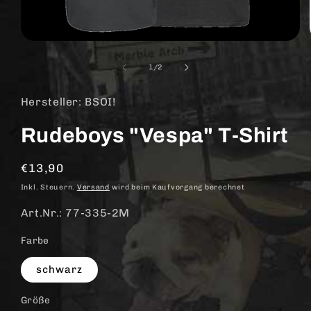
Medien
1
in
von
1
/
2
Modal
öffnen
Hersteller: BSOI!
Rudeboys "Vespa" T-Shirt
Normaler
€13,90
Preis
Inkl. Steuern.
Versand
wird beim Kaufvorgang berechnet
Art.Nr.: 77-335-2M
Farbe
schwarz
Größe