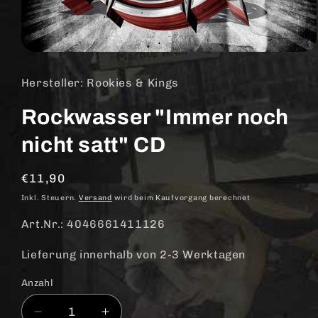
Medien
1
in
Hersteller: Rookies & Kings
Modal
öffnen
Rockwasser "Immer noch
nicht satt" CD
Normaler
€11,90
Preis
Inkl. Steuern.
Versand
wird beim Kaufvorgang berechnet
Art.Nr.: 4046661411126
Lieferung innerhalb von 2-3 Werktagen
Anzahl
Anzahl
Verringere
Erhöhe