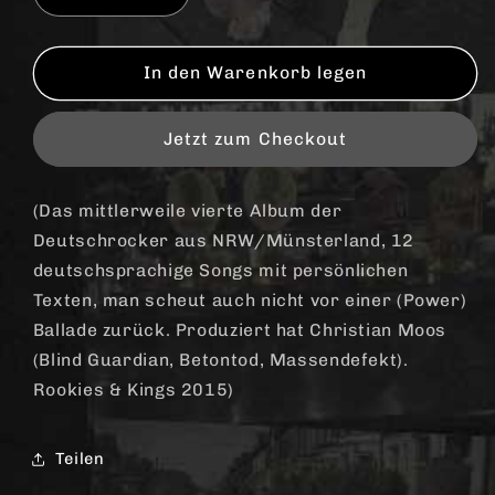
die
die
Menge
Menge
für
für
In den Warenkorb legen
Rockwasser
Rockwasser
&quot;Immer
&quot;Immer
Jetzt zum Checkout
noch
noch
nicht
nicht
satt&quot;
satt&quot;
(Das mittlerweile vierte Album der
CD
CD
Deutschrocker aus NRW/Münsterland, 12
deutschsprachige Songs mit persönlichen
Texten, man scheut auch nicht vor einer (Power)
Ballade zurück. Produziert hat Christian Moos
(Blind Guardian, Betontod, Massendefekt).
Rookies & Kings 2015)
Teilen