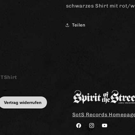
schwarzes Shirt mit rot/
Teilen
 TShirt
SotS Records Homepag
Facebook
Instagram
YouTube