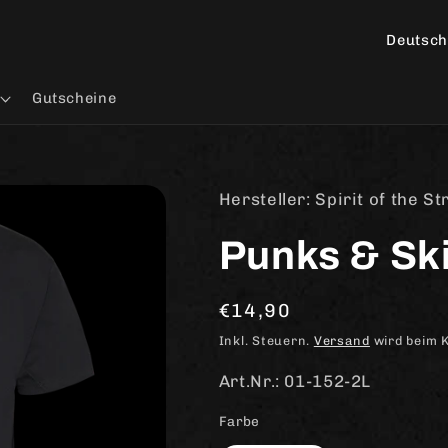
L
a
n
Gutscheine
d
/
R
Hersteller: Spirit of the S
e
Punks & Ski
g
i
Normaler
€14,90
o
Preis
n
Inkl. Steuern.
Versand
wird beim 
Art.Nr.: 01-152-2L
Farbe