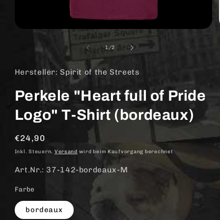
Medien
1
in
von
1
/
2
Modal
öffnen
Hersteller: Spirit of the Streets
Perkele "Heart full of Pride
Logo" T-Shirt (bordeaux)
Normaler
€24,90
Preis
Inkl. Steuern.
Versand
wird beim Kaufvorgang berechnet
Art.Nr.: 37-142-bordeaux-M
Farbe
bordeaux