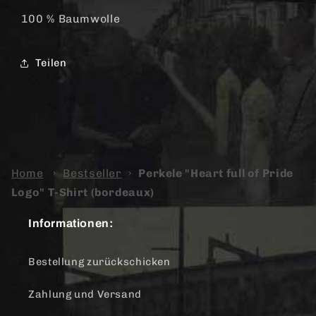
Logo&quot;
Logo&quot;
T-
T-
100 % Baumwolle
Shirt
Shirt
(bordeaux)
(bordeaux)
Teilen
Home
›
Bestseller
›
Perkele "Heart full of Pride
Logo" T-Shirt (bordeaux)
Informationen:
Bestellung zurückschicken
Zahlung und Versand