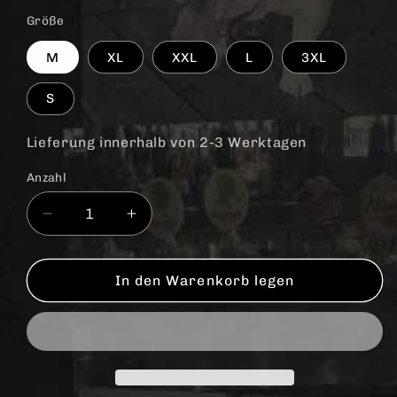
Größe
M
XL
XXL
L
3XL
S
Lieferung innerhalb von 2-3 Werktagen
Anzahl
Anzahl
Verringere
Erhöhe
die
die
Menge
Menge
für
für
In den Warenkorb legen
Perkele
Perkele
&quot;Heart
&quot;Heart
full
full
of
of
Pride
Pride