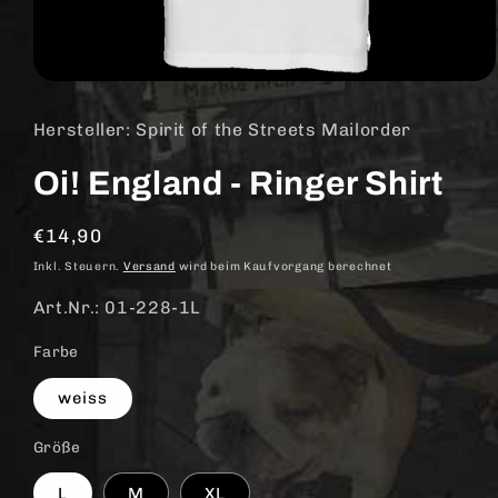
Medien
1
in
Hersteller: Spirit of the Streets Mailorder
Modal
öffnen
Oi! England - Ringer Shirt
Normaler
€14,90
Preis
Inkl. Steuern.
Versand
wird beim Kaufvorgang berechnet
Art.Nr.: 01-228-1L
Farbe
weiss
Größe
L
M
XL