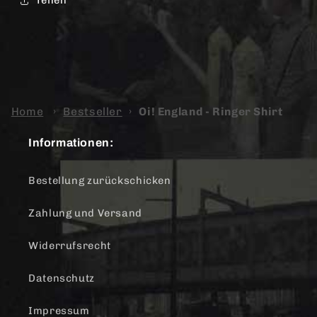
Teilen
Home
›
Bestseller
›
Oi! England - Ringer Shirt
Informationen:
Bestellung zurückschicken
Zahlung und Versand
Widerrufsrecht
Datenschutz
Impressum