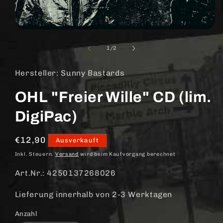
Medien
1
in
von
1
/
2
Modal
öffnen
Hersteller: Sunny Bastards
OHL "Freier Wille" CD (lim.
DigiPac)
Normaler
€12,90
Ausverkauft
Preis
Inkl. Steuern.
Versand
wird beim Kaufvorgang berechnet
Art.Nr.: 4250137268026
Lieferung innerhalb von 2-3 Werktagen
Anzahl
Anzahl