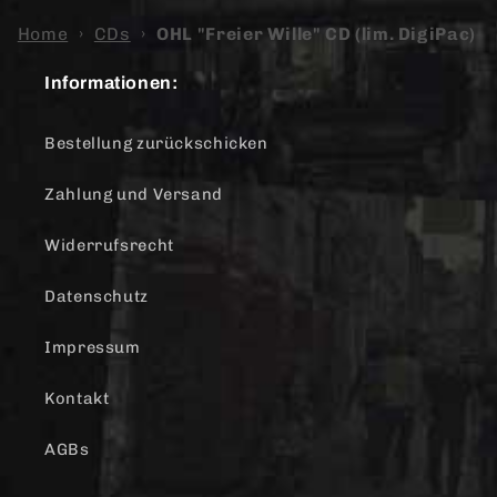
Home
›
CDs
›
OHL "Freier Wille" CD (lim. DigiPac)
Informationen:
Bestellung zurückschicken
Zahlung und Versand
Widerrufsrecht
Datenschutz
Impressum
Kontakt
AGBs