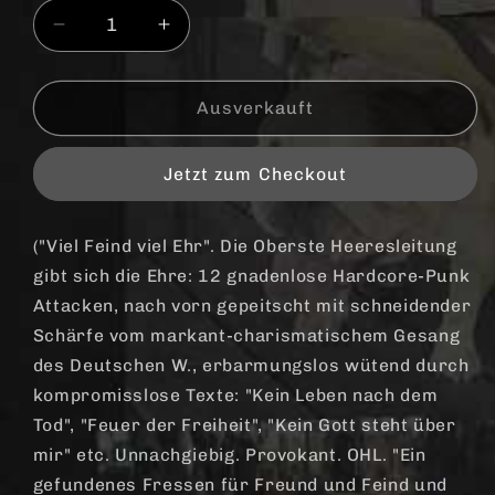
Verringere
Erhöhe
die
die
Menge
Menge
für
für
Ausverkauft
OHL
OHL
&quot;Freier
&quot;Freier
Jetzt zum Checkout
Wille&quot;
Wille&quot;
CD
CD
(lim.
(lim.
("Viel Feind viel Ehr". Die Oberste Heeresleitung
DigiPac)
DigiPac)
gibt sich die Ehre: 12 gnadenlose Hardcore-Punk
Attacken, nach vorn gepeitscht mit schneidender
Schärfe vom markant-charismatischem Gesang
des Deutschen W., erbarmungslos wütend durch
kompromisslose Texte: "Kein Leben nach dem
Tod", "Feuer der Freiheit", "Kein Gott steht über
mir" etc. Unnachgiebig. Provokant. OHL. "Ein
gefundenes Fressen für Freund und Feind und