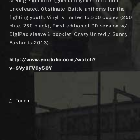
strong rebellious (german) lyrics. Untamed.
Undefeated. Obstinate. Battle anthems for the
fighting youth. Vinyl is limited to 500 copies (250
blue, 250 black), First edition of CD version w/
DigiPac sleeve & booklet. Crazy United / Sunny
Bastards 2013)
http://www.youtube.com/watch?
v=SVyUFVGy5OY
Teilen