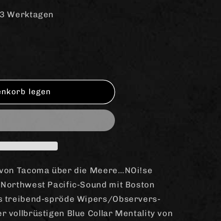
-3 Werktagen
enkorb legen
;
t von Tacoma über die Meere…NOi!se
 Northwest Pacific-Sound mit Boston
as treibend-spröde Wipers/Observers-
 vollbrüstigen Blue Collar Mentality von