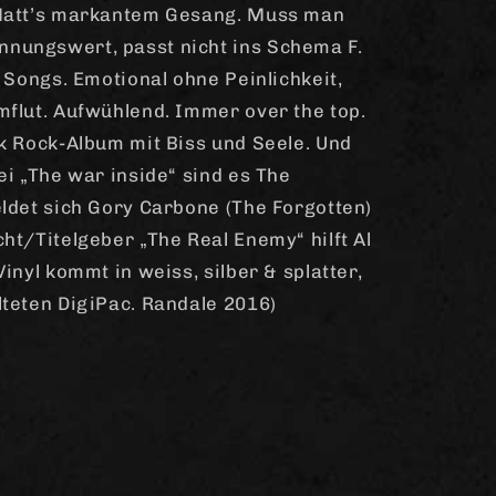
 Matt’s markantem Gesang. Muss man
nungswert, passt nicht ins Schema F.
2 Songs. Emotional ohne Peinlichkeit,
mflut. Aufwühlend. Immer over the top.
nk Rock-Album mit Biss und Seele. Und
ei „The war inside“ sind es The
eldet sich Gory Carbone (The Forgotten)
ht/Titelgeber „The Real Enemy“ hilft Al
inyl kommt in weiss, silber & splatter,
lteten DigiPac. Randale 2016)