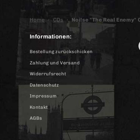
Home
›
CDs
›
Noi!se "The Real Enemy" 
Informationen:
Bestellung zurückschicken
Zahlung und Versand
Widerrufsrecht
Datenschutz
Impressum
Kontakt
AGBs