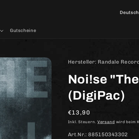
L
a
n
Gutscheine
d
/
R
Hersteller: Randale Recor
e
Noi!se "Th
g
i
(DigiPac)
o
n
Normaler
€13,90
Preis
Inkl. Steuern.
Versand
wird beim 
Art.Nr.: 885150343302