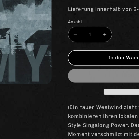
Lieferung innerhalb von 2
Anzahl
Anzahl
Verringere
Erhöhe
die
die
Menge
Menge
für
für
In den War
Noi!se
Noi!se
&quot;The
&quot;The
Real
Real
Enemy&quot;
Enemy&quot
CD
CD
(DigiPac)
(DigiPac)
(Ein rauer Westwind zieh
kombinieren ihren lokalen
Style Singalong Power. D
Moment verschmilzt mit der