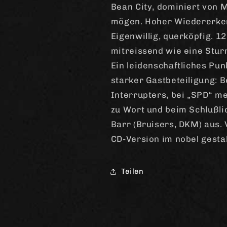
Bean City, dominiert von
mögen. Hoher Wiedererken
Eigenwillig, querköpfig. 1
mitreissend wie eine Stur
Ein leidenschaftliches Pu
starker Gastbeteiligung: B
Interrupters, bei „SPD“ m
zu Wort und beim Schlußlic
Barr (Bruisers, DKM) aus. V
CD-Version im nobel gesta
Teilen