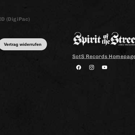
CD (DigiPac)
SotS Records Homepag
Facebook
Instagram
YouTube