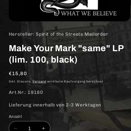
Medien
1
in
Hersteller: Spirit of the Streets Mailorder
Modal
öffnen
Make Your Mark "same" LP
(lim. 100, black)
Normaler
€15,80
Preis
Inkl. Steuern.
Versand
wird beim Kaufvorgang berechnet
Art.Nr.: 19180
Lieferung innerhalb von 2-3 Werktagen
Anzahl
Anzahl
Verringere
Erhöhe