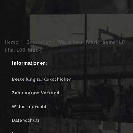
Home
›
Bestseller
›
Make Your Mark "same" LP
(lim. 100, black)
Informationen:
Bestellung zurückschicken
Zahlung und Versand
Widerrufsrecht
Datenschutz