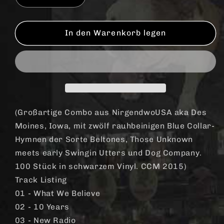
die
die
Menge
Menge
für
für
In den Warenkorb legen
Make
Make
Your
Your
Mark
Mark
&quot;same&quot;
&quot;same&quot;
LP
LP
(lim.
(lim.
100,
100,
(Großartige Combo aus NirgendwoUSA aka Des
black)
black)
Moines, Iowa, mit zwölf rauhbeinigen Blue Collar-
Hymnen der Sorte Beltones, Those Unknown
meets early Swingin Utters und Dog Company.
100 Stück in schwarzem Vinyl. CCM 2015)
Track Listing
01 - What We Believe
02 - 10 Years
03 - New Radio