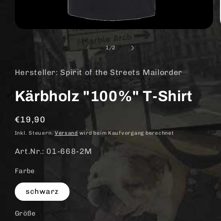
Medien
1
in
von
1
/
2
Modal
öffnen
Hersteller: Spirit of the Streets Mailorder
Kärbholz "100%" T-Shirt
Normaler
€19,90
Preis
Inkl. Steuern.
Versand
wird beim Kaufvorgang berechnet
Art.Nr.: 01-668-2M
Farbe
schwarz
Größe