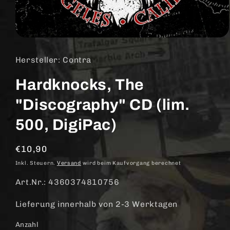
Medien
1
in
Hersteller: Contra
Modal
öffnen
Hardknocks, The
"Discography" CD (lim.
500, DigiPac)
Normaler
€10,90
Preis
Inkl. Steuern.
Versand
wird beim Kaufvorgang berechnet
Art.Nr.: 4360374810756
Lieferung innerhalb von 2-3 Werktagen
Anzahl
Anzahl