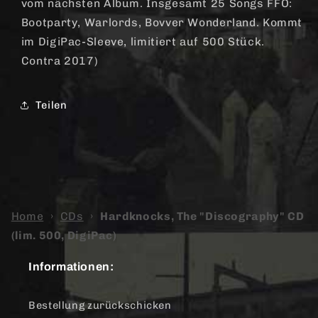
vom nächsten Album. Insgesamt 25 Songs FFO:
Bootparty, Warlords, Bovver Wonderland. Kommt
im DigiPac-Sleeve, limitiert auf 500 Stück.
Contra 2017)
Teilen
Home
›
CDs
›
Hardknocks, The "Discography" CD
(lim. 500, DigiPac)
Informationen:
Bestellung zurückschicken