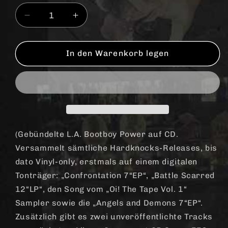
Verringere
Erhöhe
die
die
Menge
Menge
für
für
In den Warenkorb legen
Hardknocks,
Hardknocks,
The
The
&quot;Discography&quot;
&quot;Discography&quot;
CD
CD
(lim.
(lim.
500,
500,
DigiPac)
DigiPac)
(Gebündelte L.A. Bootboy Power auf CD.
Versammelt sämtliche Hardknocks-Releases, bis
dato Vinyl-only, erstmals auf einem digitalen
Tonträger: „Confrontation 7“EP“, „Battle Scarred
12“LP“, den Song vom „Oi! The Tape Vol. 1“
Sampler sowie die „Angels and Demons 7“EP“.
Zusätzlich gibt es zwei unveröffentlichte Tracks