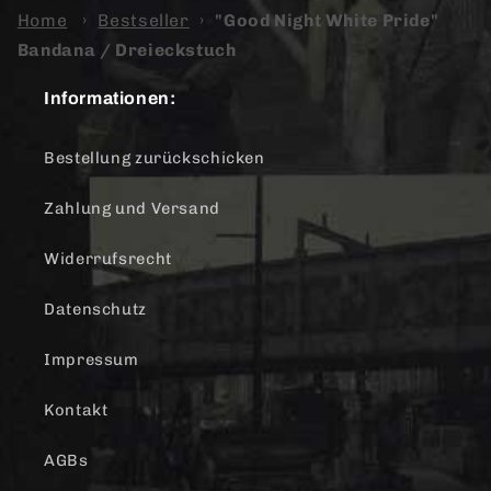
Home
›
Bestseller
›
"Good Night White Pride"
Bandana / Dreieckstuch
Informationen:
Bestellung zurückschicken
Zahlung und Versand
Widerrufsrecht
Datenschutz
Impressum
Kontakt
AGBs