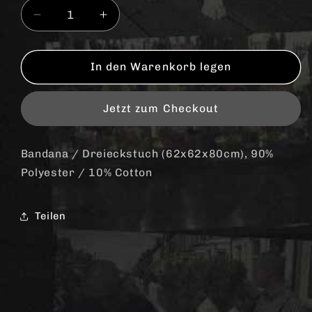
Verringere
Erhöhe
die
die
Menge
Menge
für
für
In den Warenkorb legen
&quot;Good
&quot;Good
Night
Night
Jetzt zum Checkout
White
White
Pride&quot;
Pride&quot;
Bandana
Bandana
Bandana / Dreieckstuch (62x62x80cm), 90%
/
/
Polyester / 10% Cotton
Dreieckstuch
Dreieckstuch
Teilen