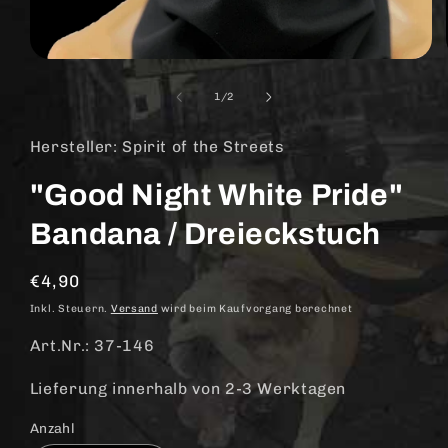
Medien
1
in
von
1
/
2
Modal
öffnen
Hersteller: Spirit of the Streets
"Good Night White Pride"
Bandana / Dreieckstuch
Normaler
€4,90
Preis
Inkl. Steuern.
Versand
wird beim Kaufvorgang berechnet
Art.Nr.: 37-146
Lieferung innerhalb von 2-3 Werktagen
Anzahl
Anzahl