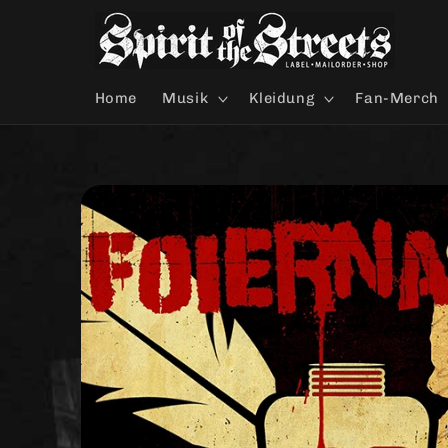
Direkt
zum
Inhalt
Home
Musik
Kleidung
Fan-Merch
Zu
Produktinformationen
springen