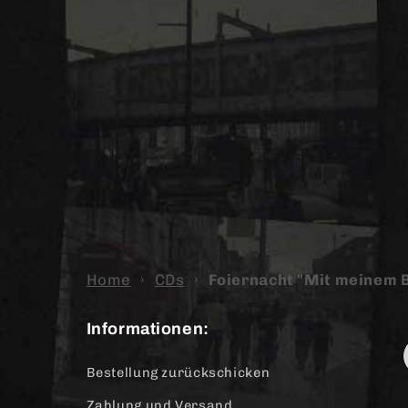
Home
›
CDs
›
Foiernacht "Mit meinem Bl
Informationen:
Bestellung zurückschicken
Zahlung und Versand