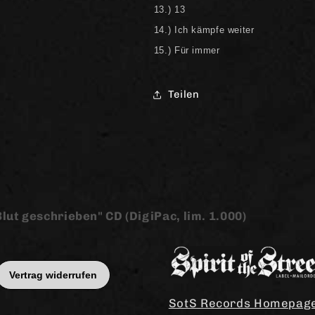
13.) 13
14.) Ich kämpfe weiter
15.) Für immer
Teilen
ut geschrieben" CD (DigiPac, lim. 1.000)
SotS Records Homepag