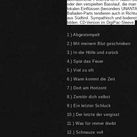
oder den verspielten Basslauf, die man
lokalen Einflüssen (besonders UNANTA
Balladen-Parts tendieren auch in Rich
aus Südtirol. Sympathisch und bodenstä
bilden.
CD-Version im DigiPac-Sleeve.
1.) Abgestempelt
2.) Mit meinem Blut geschrieben
3.) In die Hölle und zurück
4.) Spür das Feuer
5.) Viel zu oft
6.) Wann kommt die Zeit
7.) Dort am Horizont
8.) Zerstör dich selbst
9.) Ein letzter Schluck
10.) Der letzte der vergisst
11.) Was für immer bleibt
12.) Schnauze voll