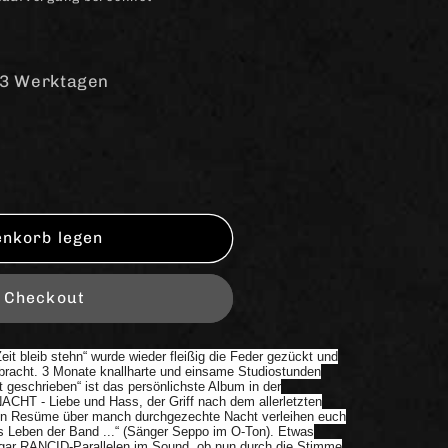
-3 Werktagen
enkorb legen
m Checkout
&quot;
 bleib stehn“ wurde wieder fleißig die Feder gezückt und
bracht. 3 Monate knallharte und einsame Studiostunden
t geschrieben“ ist das persönlichste Album in der
CHT - Liebe und Hass, der Griff nach dem allerletzten
ein Resüme über manch durchgezechte Nacht verleihen euch
as Leben der Band ...“ (Sänger Seppo im O-Ton). Etwas
r RANCID-Parallelen im Sound, ob nun durch die Stimme