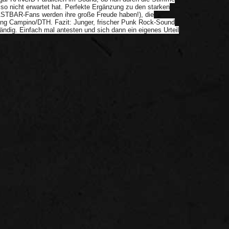
 so nicht erwartet hat. Perfekte Ergänzung zu den starken
STBAR-Fans werden ihre große Freude haben!), die
tung Campino/DTH. Fazit: Junger, frischer Punk Rock-Sound
ndig. Einfach mal antesten und sich dann ein eigenes Urteil