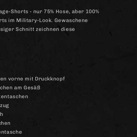
age-Shorts - nur 75% Hose, aber 100%
rts im Military-Look. Gewaschene
siger Schnitt zeichnen diese
chen vorne mit Druckknopf
aschen am Gesäß
itentaschen
lzug
ch
chen
tentasche