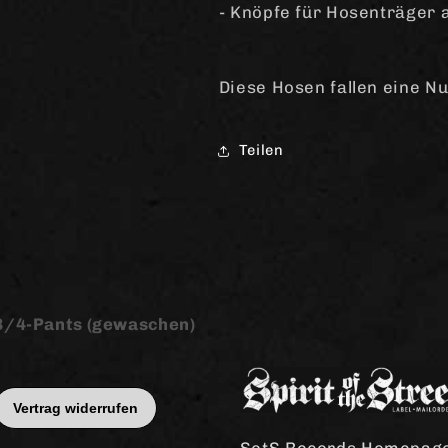
- Knöpfe für Hosenträger
Diese Hosen fallen eine N
Teilen
3/4-Pants (gewaschen)
SotS Records Homepag