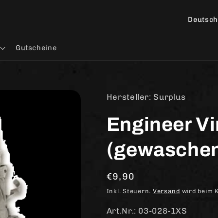
L
a
n
Gutscheine
d
/
R
Hersteller: Surplus
e
Engineer Vi
g
i
(gewasche
o
n
Normaler
€9,90
Preis
Inkl. Steuern.
Versand
wird beim 
Art.Nr.: 03-028-1XS