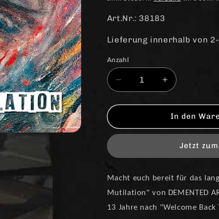
Art.Nr.: 38183
Lieferung innerhalb von 2
Anzahl
Anzahl
Verringere
Erhöhe
die
die
Menge
Menge
für
für
In den War
Demented
Demented
Are
Are
Jetzt zu
Go
Go
&quot;Psychotic
&quot;Psycho
Mutilation&quot;
Mutilation&qu
Macht euch bereit für das lan
LP
LP
(smokey
(smokey
Mutilation" von DEMENTED AR
bloodred)
bloodred)
13 Jahre nach "Welcome Back To