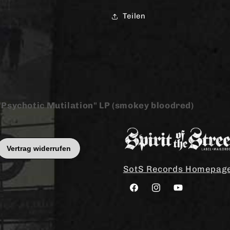
Teilen
Psychotic Mutilation" LP (smokey bloodred)
SotS Records Homepag
Facebook
Instagram
YouTube