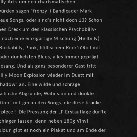
illy-Acts um den charismatischen,
ürden sagen "frenzy") Bandleader Mark
neue Songs, oder sind's nicht doch 13? Schon
nen Dreck um den klassischen Psychobilly-
noch eine einzigartige Mischung (Hellbilly)
ockabilly, Punk, höllischem Rock'n'Roll mit
oder dunkelsten Blues, alles immer geprägt
esang. Und als ganz besonderer Gast tritt
illy Moon Explosion wieder im Duett mit
Shadow" an. Eine wilde und schräge
schliche Abgründe, Wahnsinn und dunkle
tion" mit genau den Songs, die diese kranke
piece!! Die Pressung der LP-Erstauflage dürfte
chlagen lassen, denn neben 180g Vinyl,
olour, gibt es noch ein Plakat und am Ende der