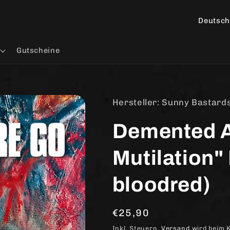
L
a
n
Gutscheine
d
/
R
Hersteller: Sunny Bastard
e
Demented A
g
i
Mutilation"
o
n
bloodred)
Normaler
€25,90
Preis
Inkl. Steuern.
Versand
wird beim 