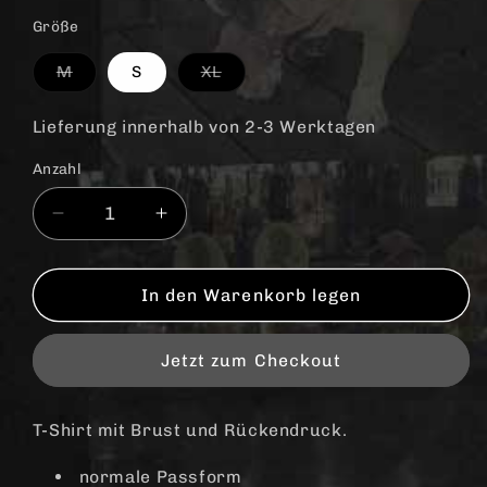
Größe
Variante
Variante
M
S
XL
ausverkauft
ausverkauft
oder
oder
nicht
nicht
Lieferung innerhalb von 2-3 Werktagen
verfügbar
verfügbar
Anzahl
Anzahl
Verringere
Erhöhe
die
die
Menge
Menge
für
für
In den Warenkorb legen
Death
Death
Before
Before
Jetzt zum Checkout
Dishonor
Dishonor
&quot;Misery&quot;
&quot;Misery&quot;
T-
T-
T-Shirt mit Brust und Rückendruck.
Shirt
Shirt
normale Passform