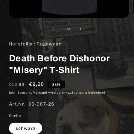
Medien
1
in
von
1
/
3
Modal
öffnen
Hersteller: Ragewear
Death Before Dishonor
"Misery" T-Shirt
Normaler
Verkaufspreis
€9,90
Sale
€16,90
Preis
Inkl. Steuern.
Versand
wird beim Kaufvorgang berechnet
Art.Nr.: 36-067-2S
Farbe
schwarz