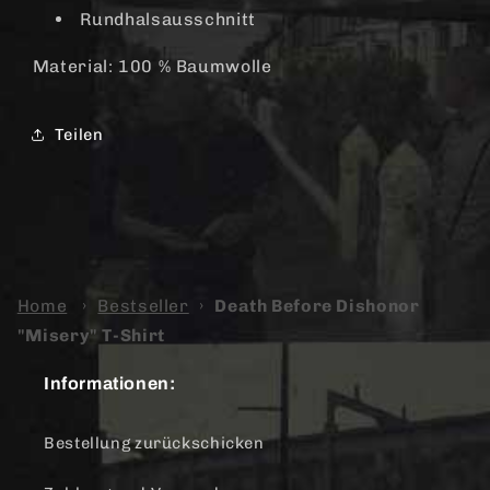
Rundhalsausschnitt
Material: 100 % Baumwolle
Teilen
Home
›
Bestseller
›
Death Before Dishonor
"Misery" T-Shirt
Informationen:
Bestellung zurückschicken