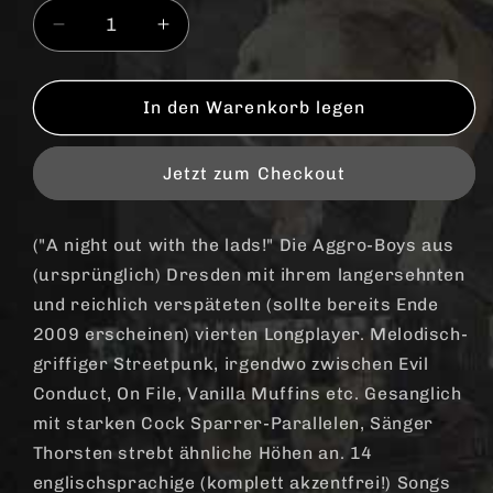
Verringere
Erhöhe
die
die
Menge
Menge
für
für
In den Warenkorb legen
Crusaders
Crusaders
&quot;Throwing
&quot;Throwing
Jetzt zum Checkout
down
down
the
the
gauntlet&quot;
gauntlet&quot;
("A night out with the lads!" Die Aggro-Boys aus
CD
CD
(ursprünglich) Dresden mit ihrem langersehnten
und reichlich verspäteten (sollte bereits Ende
2009 erscheinen) vierten Longplayer. Melodisch-
griffiger Streetpunk, irgendwo zwischen Evil
Conduct, On File, Vanilla Muffins etc. Gesanglich
mit starken Cock Sparrer-Parallelen, Sänger
Thorsten strebt ähnliche Höhen an. 14
englischsprachige (komplett akzentfrei!) Songs