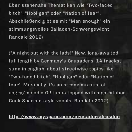
über szenenahe Thematiken wie "Two-faced
bitch", "Hooligan" oder "Nation of fear".
Abschließend gibt es mit "Man enough" ein
stimmungsvolles Balladen-Schwergewicht.
Randale 2012)
("A night out with the lads!" New, long-awaited
full length by Germany's Crusaders. 14 tracks,
sung in english, about streetwise topics like
"Two-faced bitch", "Hooligan" oder "Nation of
fear". Musically it's an strong mixture of
angry/melodic Oi! tunes topped with high-pitched
Cock Sparrer-style vocals. Randale 2012)
http://www.myspace.com/crusadersdresden