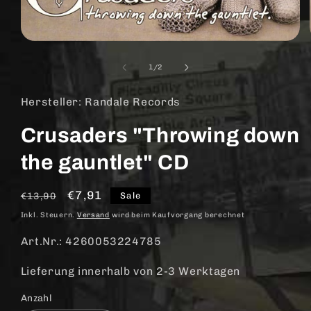
Medien
1
in
von
1
/
2
Modal
öffnen
Hersteller: Randale Records
Crusaders "Throwing down
the gauntlet" CD
Normaler
Verkaufspreis
€7,91
Sale
€13,90
Preis
Inkl. Steuern.
Versand
wird beim Kaufvorgang berechnet
Art.Nr.: 4260053224785
Lieferung innerhalb von 2-3 Werktagen
Anzahl
Anzahl