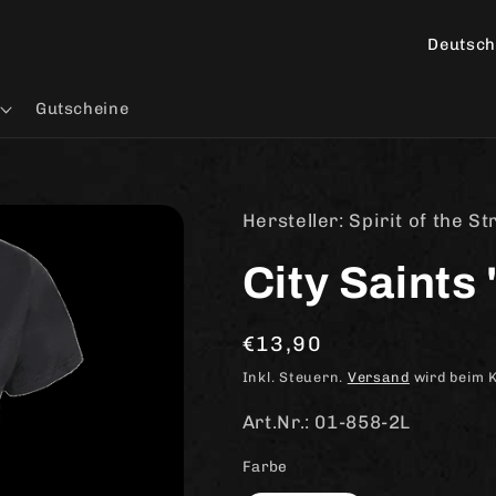
L
a
n
Gutscheine
d
/
R
Hersteller: Spirit of the St
e
City Saints 
g
i
Normaler
€13,90
o
Preis
n
Inkl. Steuern.
Versand
wird beim 
Art.Nr.: 01-858-2L
Farbe