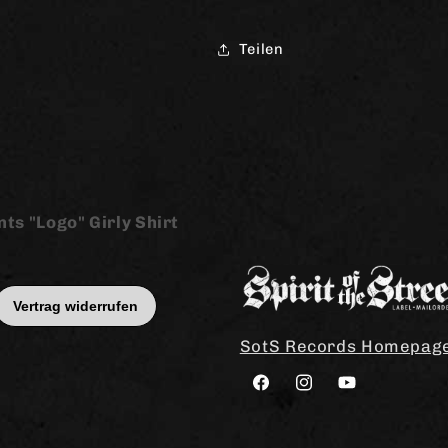
Teilen
nts "Logo" Girly Shirt
SotS Records Homepag
Facebook
Instagram
YouTube