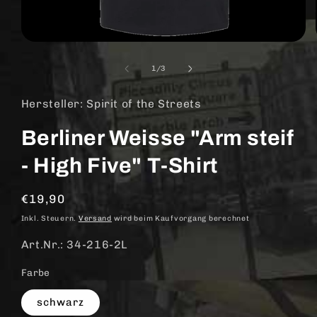
Medien
1
in
von
1
/
3
Modal
öffnen
Hersteller: Spirit of the Streets
Berliner Weisse "Arm steif
- High Five" T-Shirt
Normaler
€19,90
Preis
Inkl. Steuern.
Versand
wird beim Kaufvorgang berechnet
Art.Nr.: 34-216-2L
Farbe
schwarz