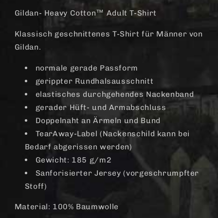
High
High
Five&quot;
Five&quot;
Gildan- Heavy Cotton™ Adult T-Shirt
T-
T-
Shirt
Shirt
Klassisch geschnittenes T-Shirt für Männer von
Gildan.
normale gerade Passform
gerippter Rundhalsausschnitt
elastisches durchgehendes Nackenband
gerader Hüft- und Armabschluss
Doppelnaht an Ärmeln und Bund
TearAway-Label (Nackenschild kann bei
Bedarf abgerissen werden)
Gewicht: 185 g/m2
Sanforisierter Jersey (vorgeschrumpfter
Stoff)
Material: 100% Baumwolle