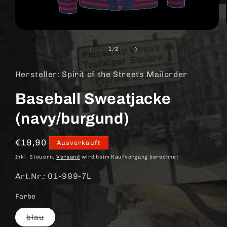
Medien
1
in
von
1
/
2
Modal
öffnen
Hersteller: Spirit of the Streets Mailorder
Baseball Sweatjacke
(navy/burgund)
Normaler
€19,90
Ausverkauft
Preis
Inkl. Steuern.
Versand
wird beim Kaufvorgang berechnet
Art.Nr.: 01-999-7L
Farbe
Variante
blau
ausverkauft