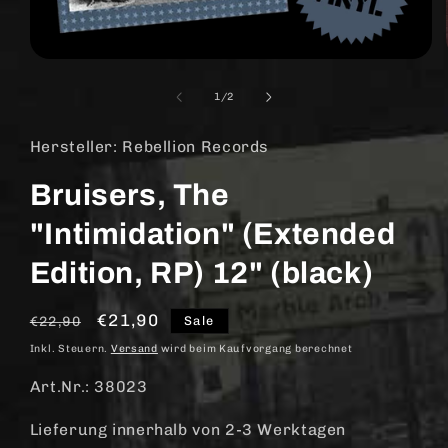
Medien
1
in
von
1
/
2
Modal
öffnen
Hersteller: Rebellion Records
Bruisers, The
"Intimidation" (Extended
Edition, RP) 12" (black)
Normaler
Verkaufspreis
€21,90
Sale
€22,90
Preis
Inkl. Steuern.
Versand
wird beim Kaufvorgang berechnet
Art.Nr.: 38023
Lieferung innerhalb von 2-3 Werktagen