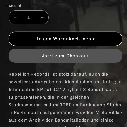
Anzahl
Anzahl
Verringere
Erhöhe
die
die
Menge
Menge
für
für
In den Warenkorb legen
Bruisers,
Bruisers,
The
The
Jetzt zum Checkout
&quot;Intimidation&quot;
&quot;Intimidation&quot;
(Extended
(Extended
Edition,
Edition,
Rebellion Records ist stolz darauf, euch die
RP)
RP)
erweiterte Ausgabe der klassischen und kultigen
12&quot;
12&quot;
(black)
(black)
Intimidation EP auf 12" Vinyl mit 3 Bonustracks
zu präsentieren, die in der gleichen
Studiosession im Juni 1989 im Bunkhouse Studio
in Portsmouth aufgenommen wurden. Viele Bilder
aus dem Archiv der Bandmitglieder und einige