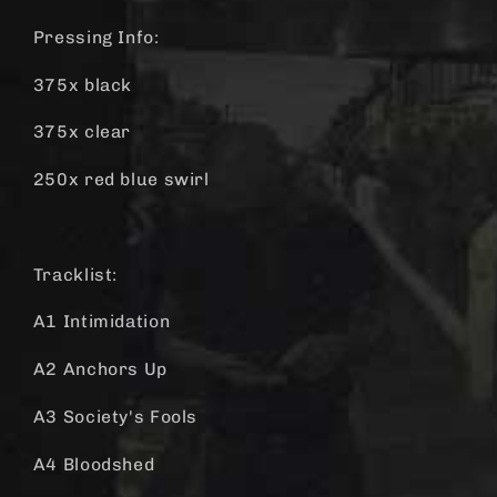
Pressing Info:
375x black
375x clear
250x red blue swirl
Tracklist:
A1 Intimidation
A2 Anchors Up
A3 Society's Fools
A4 Bloodshed