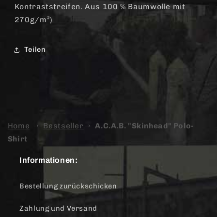
Kontraststreifen. Aus 100 % Baumwolle mit
270g/m²)
Teilen
Home
›
Bestseller
›
A.C.A.B. "Skinhead" Polo-
Shirt
Informationen:
Bestellung zurückschicken
Zahlung und Versand