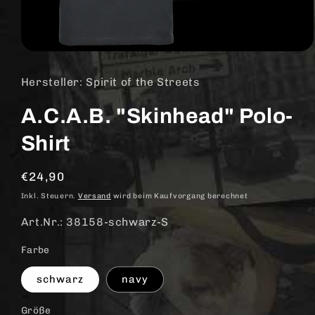
Medien
1
in
Hersteller: Spirit of the Streets
Modal
öffnen
A.C.A.B. "Skinhead" Polo-
Shirt
Normaler
€24,90
Preis
Inkl. Steuern.
Versand
wird beim Kaufvorgang berechnet
Art.Nr.: 38158-schwarz-S
Farbe
schwarz
navy
Größe