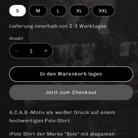
S
M
L
XL
XXL
Lieferung innerhalb von 2-3 Werktagen
Anzahl
Anzahl
Verringere
Erhöhe
die
die
Menge
Menge
für
für
In den Warenkorb legen
A.C.A.B.
A.C.A.B.
&quot;Skinhead&quot;
&quot;Skinhead&quot;
Jetzt zum Checkout
Polo-
Polo-
Shirt
Shirt
A.C.A.B.-Motiv als weißer Druck auf einem
hochwertigen Polo-Shirt.
(Polo Shirt der Marke "Sols" mit eleganten