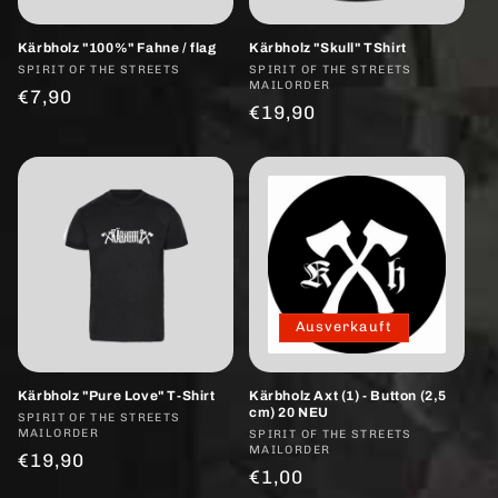
Kärbholz "100%" Fahne / flag
Kärbholz "Skull" TShirt
Anbieter:
SPIRIT OF THE STREETS
Anbieter:
SPIRIT OF THE STREETS
MAILORDER
Normaler
€7,90
Normaler
€19,90
Preis
Preis
Ausverkauft
Kärbholz "Pure Love" T-Shirt
Kärbholz Axt (1) - Button (2,5
cm) 20 NEU
Anbieter:
SPIRIT OF THE STREETS
MAILORDER
Anbieter:
SPIRIT OF THE STREETS
MAILORDER
Normaler
€19,90
Normaler
€1,00
Preis