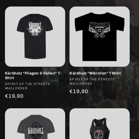
Preis
Kärbholz "Fliegen & Fallen" T-
Kärbholz "Mikrofon" TShirt
Shirt
Anbieter:
SPIRIT OF THE STREETS
MAILORDER
Anbieter:
SPIRIT OF THE STREETS
MAILORDER
Normaler
€19,90
Normaler
€19,90
Preis
Preis