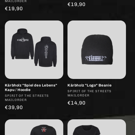
:
MAILORDER
Normaler
€19,90
Normaler
€19,90
Preis
Preis
Kärbholz "Spiel des Lebens"
Kärbholz "Logo" Beanie
Kapu / Hoodie
Anbieter:
SPIRIT OF THE STREETS
MAILORDER
Anbieter:
SPIRIT OF THE STREETS
MAILORDER
Normaler
€14,90
Normaler
€39,90
Preis
Preis