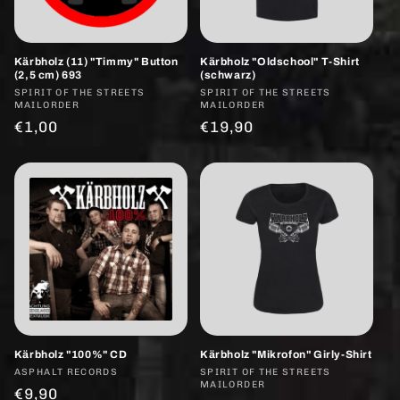
Kärbholz (11) "Timmy" Button
Kärbholz "Oldschool" T-Shirt
(2,5 cm) 693
(schwarz)
Anbieter:
SPIRIT OF THE STREETS
Anbieter:
SPIRIT OF THE STREETS
MAILORDER
MAILORDER
Normaler
€1,00
Normaler
€19,90
Preis
Preis
Kärbholz "100%" CD
Kärbholz "Mikrofon" Girly-Shirt
Anbieter:
ASPHALT RECORDS
Anbieter:
SPIRIT OF THE STREETS
MAILORDER
Normaler
€9,90