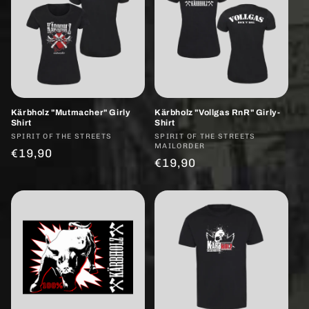
Kärbholz "Mutmacher" Girly
Kärbholz "Vollgas RnR" Girly-
Shirt
Shirt
Anbieter:
SPIRIT OF THE STREETS
Anbieter:
SPIRIT OF THE STREETS
MAILORDER
Normaler
€19,90
Normaler
€19,90
Preis
Preis