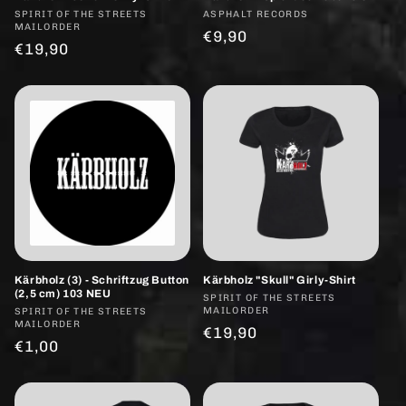
Anbieter:
SPIRIT OF THE STREETS
Anbieter:
ASPHALT RECORDS
MAILORDER
Normaler
€9,90
Normaler
€19,90
Preis
Preis
Kärbholz (3) - Schriftzug Button
Kärbholz "Skull" Girly-Shirt
(2,5 cm) 103 NEU
Anbieter:
SPIRIT OF THE STREETS
MAILORDER
Anbieter:
SPIRIT OF THE STREETS
MAILORDER
Normaler
€19,90
Normaler
€1,00
Preis
Preis