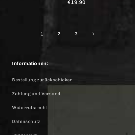
Normaler
€19,90
Preis
Preis
1
2
3
Informationen:
Bestellung zurückschicken
Zahlung und Versand
Widerrufsrecht
Datenschutz