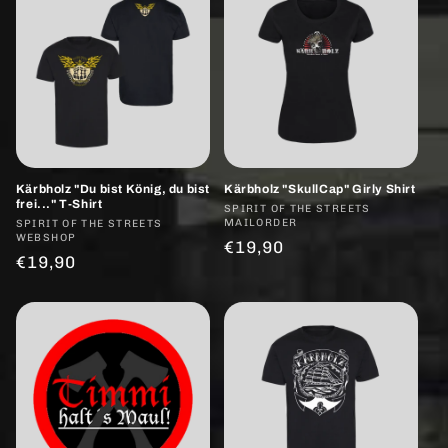
Kärbholz "Du bist König, du bist
Kärbholz "SkullCap" Girly Shirt
frei..." T-Shirt
Anbieter:
SPIRIT OF THE STREETS
MAILORDER
Anbieter:
SPIRIT OF THE STREETS
WEBSHOP
Normaler
€19,90
Normaler
€19,90
Preis
Preis