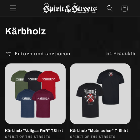
Direkt
zum
Warenkorb
Inhalt
K
Kärbholz
a
t
Filtern und sortieren
51 Produkte
e
g
o
r
i
e
Kärbholz "Vollgas RnR" TShirt
Kärbholz "Mutmacher" T-Shirt
Anbieter:
SPIRIT OF THE STREETS
Anbieter:
SPIRIT OF THE STREETS