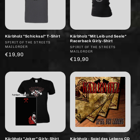
Kärbholz "Schicksal" T-Shirt
Kärbholz "Mit Leib und Seele"
Racerback Girly-Shirt
Anbieter:
SPIRIT OF THE STREETS
MAILORDER
Anbieter:
SPIRIT OF THE STREETS
MAILORDER
Normaler
€19,90
Normaler
€19,90
Preis
Preis
Kärbholz "Joker" Girly-Shirt
Kärbholz - Spiel des Lebens CD