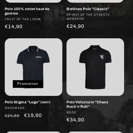
Polo 100% coton haut de
Bottines Polo "Classic"
gamme
Fournisseur :
SPIRIT OF THE STREETS
WEBSHOP
Fournisseur :
FRUIT OF THE LOOM
Prix
€24,90
Prix
€14,90
habituel
habituel
Promotion
Polo Stigma "Logo" (noir)
Polo Volxsturm "Chaos
Rock'n'Roll"
Fournisseur :
RAGEWEAR
Fournisseur :
BSOI!
Prix
Prix
€19,90
€24,89
Prix
€34,90
habituel
promotionnel
habituel