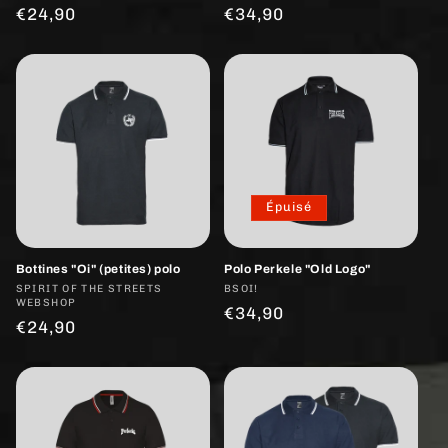
n
Prix
€24,90
Prix
€34,90
:
habituel
habituel
Épuisé
Bottines "Oi" (petites) polo
Polo Perkele "Old Logo"
Fournisseur :
SPIRIT OF THE STREETS
Fournisseur :
BSOI!
WEBSHOP
Prix
€34,90
Prix
€24,90
habituel
habituel