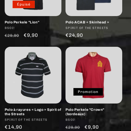
Épuisé
Polo Perkele "Lion"
Polo ACAB « Skinhead »
Fournisseur :
BSOI!
Fournisseur :
SPIRIT OF THE STREETS
Prix
Prix
€9,90
Prix
€24,90
€29,90
habituel
promotionnel
habituel
Promotion
Polo à rayures « Logo » Spirit of
Polo Perkele "Crown"
the Streets
(bordeaux)
Fournisseur :
SPIRIT OF THE STREETS
Fournisseur :
BSOI!
Prix
€14,90
Prix
Prix
€9,90
€29,90