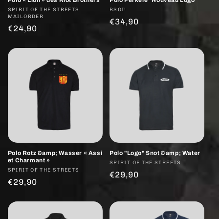
Fournisseur :
SPIRIT OF THE STREETS
Fournisseur :
BSOI!
MAILORDER
Prix
€34,90
Prix
€24,90
habituel
habituel
Polo Rotz &amp; Wasser « Assi
Polo "Logo" Snot &amp; Water
et Charmant »
Fournisseur :
SPIRIT OF THE STREETS
Fournisseur :
SPIRIT OF THE STREETS
Prix
€29,90
Prix
€29,90
habituel
habituel