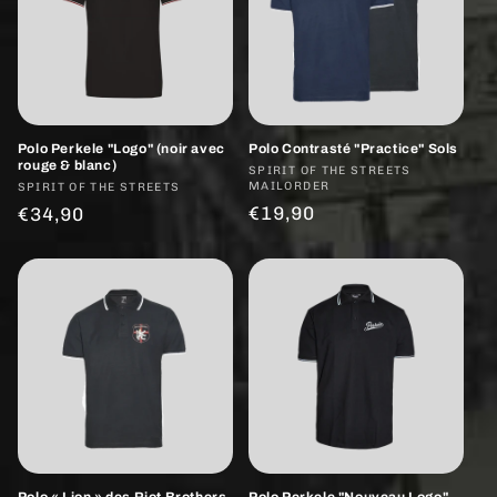
Polo Perkele "Logo" (noir avec
Polo Contrasté "Practice" Sols
rouge & blanc)
Fournisseur :
SPIRIT OF THE STREETS
MAILORDER
Fournisseur :
SPIRIT OF THE STREETS
Prix
€19,90
Prix
€34,90
habituel
habituel
Polo « Lion » des Riot Brothers
Polo Perkele "Nouveau Logo"