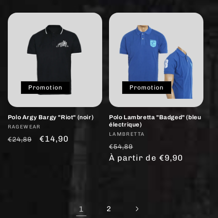
habituel
habituel
promotionnel
Promotion
Promotion
Polo Argy Bargy "Riot" (noir)
Polo Lambretta "Badged" (bleu
électrique)
Fournisseur :
RAGEWEAR
Fournisseur :
LAMBRETTA
Prix
Prix
€14,90
€24,89
Prix
Prix
€54,89
habituel
promotionnel
habituel
À partir de €9,90
promotionnel
1
2