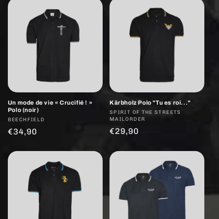
Un mode de vie « Crucifié ! »
Kärbholz Polo "Tu es roi..."
Polo (noir)
Fournisseur :
SPIRIT OF THE STREETS
MAILORDER
Fournisseur :
BEECHFIELD
Prix
€29,90
Prix
€34,90
habituel
habituel