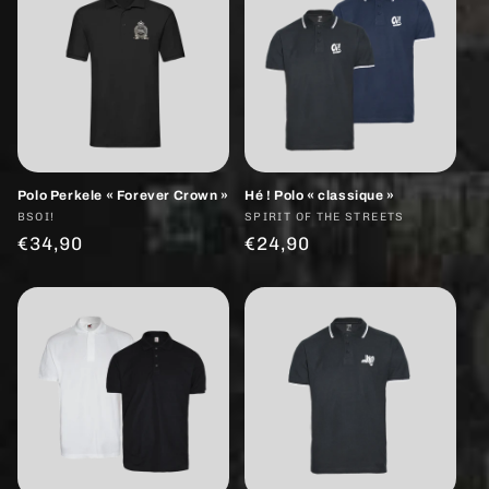
Polo Perkele « Forever Crown »
Hé ! Polo « classique »
Fournisseur :
BSOI!
Fournisseur :
SPIRIT OF THE STREETS
Prix
€34,90
Prix
€24,90
habituel
habituel