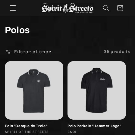
et
passer
Panier
au
contenu
C
Polos
o
l
Filtrer et trier
35 produits
l
e
c
t
i
o
Polo "Casque de Troie"
Polo Perkele "Hammer Logo"
Fournisseur :
SPIRIT OF THE STREETS
Fournisseur :
BSOI!